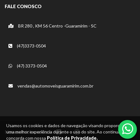
FALE CONOSCO
BR 280 , KM 56 Centro -Guaramirim - SC
(47)3373-0504
(47) 3373-0504
vendas@automoveisguaramirim.com.br
Usamos os cookies e dados de navegação visando proporcionar
Nossas mídias sociais:
uma melhor experiência durante o uso do site. Ao continuar, você
concorda com nossa
Política de Privacidade.