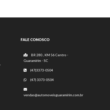
FALE CONOSCO
BR 280 , KM 56 Centro -
Guaramirim - SC
o
(47)3373-0504
(47) 3373-0504
vendas@automoveisguaramirim.com.br