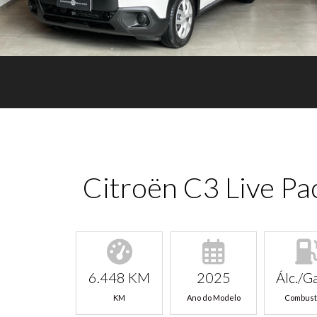
Citroën C3 Live Pa
6.448 KM
2025
Álc./Ga
KM
Ano do Modelo
Combust