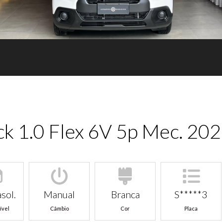
ck 1.0 Flex 6V 5p Mec. 20
sol.
Manual
Branca
S*****3
ível
Câmbio
Cor
Placa