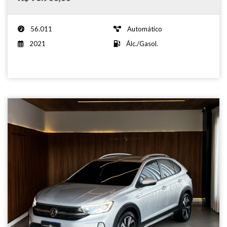
56.011
Automático
2021
Álc./Gasol.