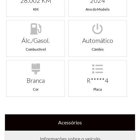
28.002 KM
2024
KM
Ano do Modelo
Álc./Gasol.
Automático
Combustível
Câmbio
Branca
R*****4
Cor
Placa
Acessórios
Informações sobre o veículo