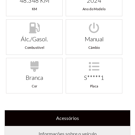
48.348 KM
2024
KM
Ano do Modelo
Álc./Gasol.
Manual
Combustível
Câmbio
Branca
S*****1
Cor
Placa
Acessórios
Informações sobre o veículo